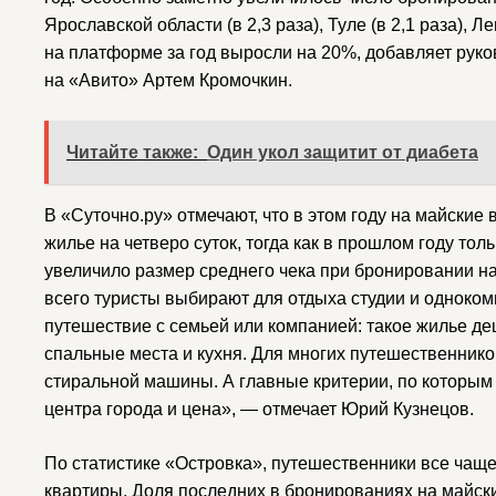
Ярославской области (в 2,3 раза), Туле (в 2,1 раза),
на платформе за год выросли на 20%, добавляет рук
на «Авито» Артем Кромочкин.
Читайте также:
Один укол защитит от диабета
В «Суточно.ру» отмечают, что в этом году на майски
жилье на четверо суток, тогда как в прошлом году толь
увеличило размер среднего чека при бронировании на 
всего туристы выбирают для отдыха студии и одноком
путешествие с семьей или компанией: такое жилье д
спальные места и кухня. Для многих путешественнико
cтиральной машины. А главные критерии, по которым
центра города и цена», — отмечает Юрий Кузнецов.
По статистике «Островка», путешественники все чащ
квартиры. Доля последних в бронированиях на майск