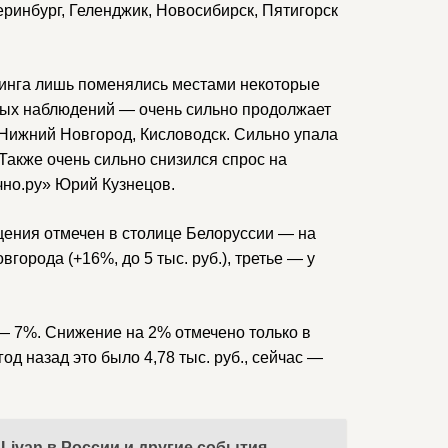
еринбург, Геленджик, Новосибирск, Пятигорск
йтинга лишь поменялись местами некоторые
сных наблюдений — очень сильно продолжает
, Нижний Новгород, Кисловодск. Сильно упала
Также очень сильно снизился спрос на
чно.ру» Юрий Кузнецов.
ения отмечен в столице Белоруссии — на
вгорода (+16%, до 5 тыс. руб.), третье — у
 — 7%. Снижение на 2% отмечено только в
год назад это было 4,78 тыс. руб., сейчас —
Livan в России и другие события