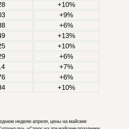
28
+10%
03
+9%
88
+6%
49
+13%
25
+10%
29
+6%
14
+7%
76
+6%
34
+10%
леднюю неделю апреля, цены на майские
уточно.ру». «Спрос на эти майские праздники