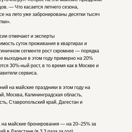
ов. — Что касается летнего сезона,
се на лето уже забронированы десятки тысяч
тки».
ссии отмечают и эксперты
оимость суток проживания в квартирах и
стиничном сегменте рост скромнее — порядка
ие выходные в этом году примерно на 20%
ся 30%-ный рост, в то время как в Москве и
авители сервиса.
й на майские праздники в этом году на
й, Москва, Калининградская область,
ть, Ставропольский край, Дагестан и
а на майские бронирования — на 20–25% за
 в Дагестане (в 3,3 раза за год),