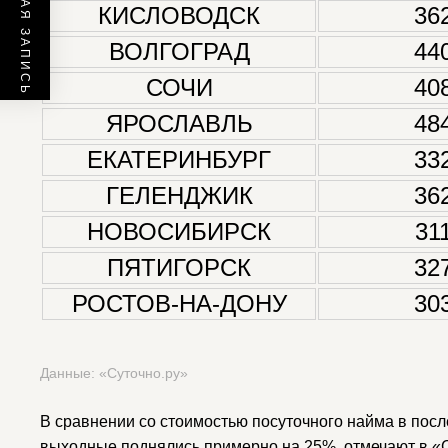
ПРЕДЫДУЩАЯ ЗАПИСЬ
КИСЛОВОДСК
36
ВОЛГОГРАД
44
СОЧИ
40
ЯРОСЛАВЛЬ
48
ЕКАТЕРИНБУРГ
33
ГЕЛЕНДЖИК
36
НОВОСИБИРСК
31
ПЯТИГОРСК
32
РОСТОВ-НА-ДОНУ
30
Данные: «Суточно.ру»
В сравнении со стоимостью посуточного найма в пос
выходные поднялись примерно на 25%, отмечают в «С