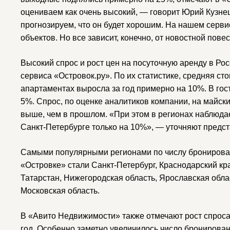
оцениваем как очень высокий, — говорит Юрий Кузнец
прогнозируем, что он будет хорошим. На нашем серви
объектов. Но все зависит, конечно, от новостной повес
Высокий спрос и рост цен на посуточную аренду в Ро
сервиса «Островок.ру». По их статистике, средняя ст
апартаментах выросла за год примерно на 10%. В го
5%. Спрос, по оценке аналитиков компании, на майск
выше, чем в прошлом. «При этом в регионах наблюдает
Санкт-Петербурге только на 10%», — уточняют предст
Самыми популярными регионами по числу бронировани
«Островке» стали Санкт-Петербург, Краснодарский кра
Татарстан, Нижегородская область, Ярославская облас
Московская область.
В «Авито Недвижимости» также отмечают рост спрос
год. Особенно заметно увеличилось число бронирований