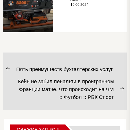
19.06.2024
НАВИГАЦИЯ
Пять преимуществ бухгалтерских услуг
Предыдущая
ПО
запись:
Кейн не забил пенальти в проигранном
ЗАПИСЯМ
Франции матче. Что происходит на ЧМ
С
:: Футбол :: РБК Спорт
за
СВЕЖИЕ ЗАПИСИ