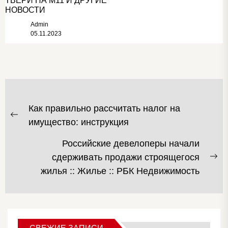
ТВЕРИ НА М11 И ДРУГИЕ
НОВОСТИ
Admin
05.11.2023
НАВИГАЦИЯ
Как правильно рассчитать налог на
ПО
Предыдущая
имущество: инструкция
ЗАПИСЯМ
запись:
Российские девелоперы начали
сдерживать продажи строящегося
С
жилья :: Жилье :: РБК Недвижимость
за