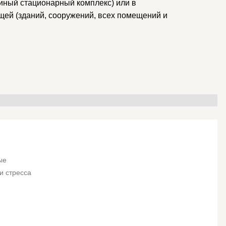
диный стационарный комплекс) или в
щей (зданий, сооружений, всех помещений и
ые
и стресса