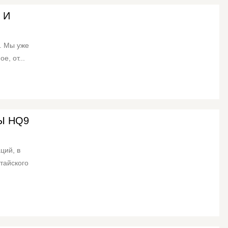
 И
. Мы уже
е, от...
Ы HQ9
ций, в
тайского