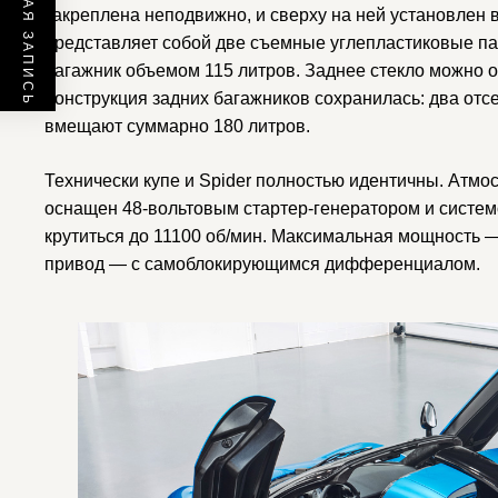
ПРЕДЫДУЩАЯ ЗАПИСЬ
закреплена неподвижно, и сверху на ней установлен 
представляет собой две съемные углепластиковые па
багажник объемом 115 литров. Заднее стекло можно о
Конструкция задних багажников сохранилась: два отс
вмещают суммарно 180 литров.
Технически купе и Spider полностью идентичны. Атм
оснащен 48-вольтовым стартер-генератором и системо
крутиться до 11100 об/мин. Максимальная мощность —
привод — с самоблокирующимся дифференциалом.