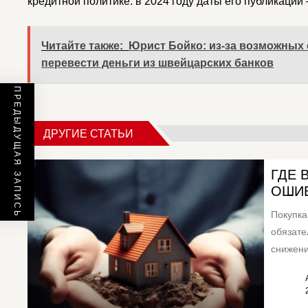
кредитной политике: в 2024 году даты его публикации 
Читайте также:
Юрист Бойко: из-за возможных 
перевести деньги из швейцарских банков
ПРЕДЫДУЩАЯ ЗАПИСЬ
ДРУГИЕ СТАТЬИ
ГДЕ 
ОШИБ
Покупка
обязате
снижени