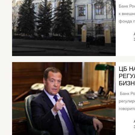
Банк Ро
к внешн
фонда п
коллект
ЦБ Н
РЕГУ
БИЗН
Банк Ро
регулир
говорит
финансо