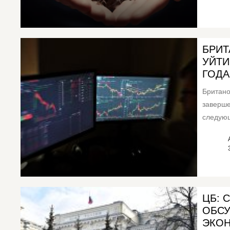
БРИТ
УЙТИ
ГОДА
Британо
заверше
следующ
группы.
ЦБ: 
ОБСУ
ЭКО