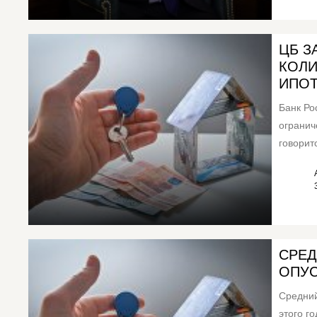
ЦБ З
КОЛИ
ИПО
Банк Ро
огранич
говорит
на 2024 
СРЕД
ОПУС
Средний
этого г