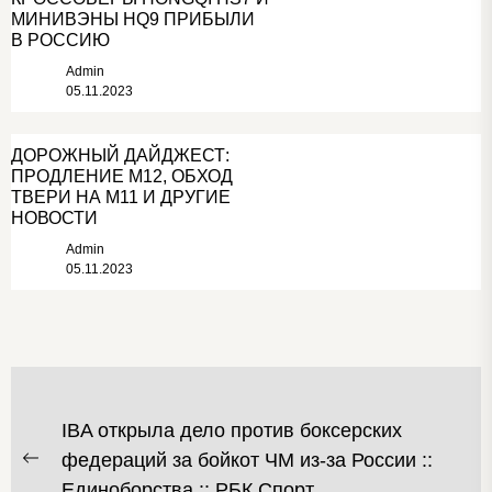
МИНИВЭНЫ HQ9 ПРИБЫЛИ
В РОССИЮ
Admin
05.11.2023
ДОРОЖНЫЙ ДАЙДЖЕСТ:
ПРОДЛЕНИЕ М12, ОБХОД
ТВЕРИ НА М11 И ДРУГИЕ
НОВОСТИ
Admin
05.11.2023
НАВИГАЦИЯ
IBA открыла дело против боксерских
ПО
федераций за бойкот ЧМ из-за России ::
Предыдущая
ЗАПИСЯМ
Единоборства :: РБК Спорт