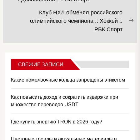
запись:
Клуб НХЛ обменял российского
олимпийского чемпиона :: Хоккей ::
С
РБК Спорт
за
СВЕЖИЕ ЗАПИСИ
Какие помолвочные кольца запрещены этикетом
Как повысить доход и сократить издержки при
множестве переводов USDT
Где купить энергию TRON в 2026 году?
Цветовые тренды и актуальные материалы в