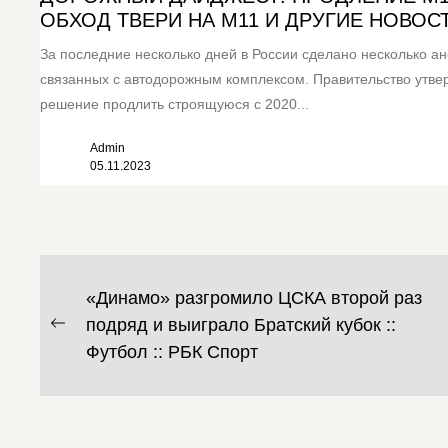
ОБХОД ТВЕРИ НА М11 И ДРУГИЕ НОВОС
За последние несколько дней в России сделано несколько ан
связанных с автодорожным комплексом. Правительство утве
решение продлить строящуюся с 2020...
Admin
05.11.2023
НАВИГАЦИЯ
«Динамо» разгромило ЦСКА второй раз
подряд и выиграло Братский кубок ::
ПО
Предыдущая
Футбол :: РБК Спорт
ЗАПИСЯМ
запись: