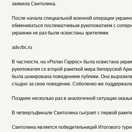
заявила Свитолина.
После начала специальной военной операции украинск
обмениваться послематчевым рукопожатием с соперни
украинки не раз были освистаны зрителями.
adv.rbc.ru
В частности, на «Ролан Гаррос» была освистана украи
рукопожатия со второй ракеткой мира белоруской Ари
была шокирована поведением публики. Она выразила 
стыдно за свое поведение. Соболенко же поддержала 
Позднее несколько раз в аналогичной ситуации оказы
В четвертьфинале Свитолина сыграет с первой ракетк
Свитолина является победительницей Итогового тур