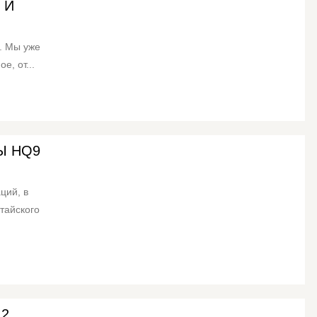
 И
. Мы уже
е, от...
Ы HQ9
ций, в
тайского
2,