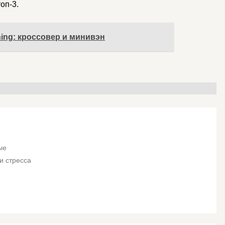
оп-3.
hing: кроссовер и минивэн
ые
и стресса