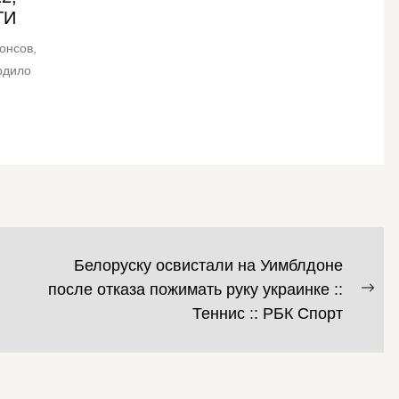
ТИ
онсов,
рдило
Белоруску освистали на Уимблдоне
после отказа пожимать руку украинке ::
Сл
Теннис :: РБК Спорт
зап